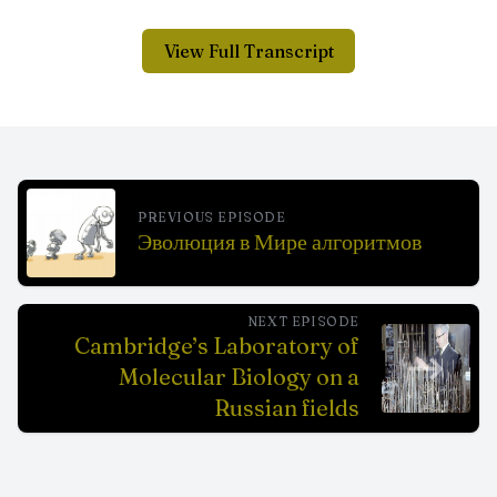
View Full Transcript
PREVIOUS EPISODE
Эволюция в Мире алгоритмов
NEXT EPISODE
Cambridge’s Laboratory of
Molecular Biology on a
Russian fields