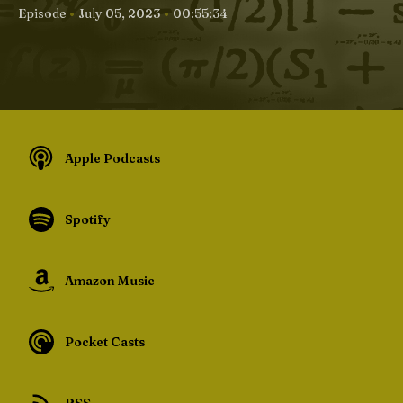
•
•
Episode
July 05, 2023
00:55:34
Apple Podcasts
Spotify
Amazon Music
Pocket Casts