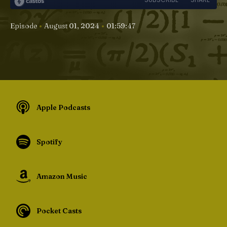
•
•
Episode
August 01, 2024
01:59:47
Apple Podcasts
Spotify
Amazon Music
Pocket Casts